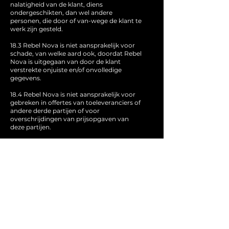
nalatigheid van de klant, diens
ondergeschikten, dan wel andere
personen, die door of van-wege de klant te
werk zijn gesteld.
18.3 Rebel Nova is niet aansprakelijk voor
schade, van welke aard ook, doordat Rebel
Nova is uitgegaan van door de klant
verstrekte onjuiste en/of onvolledige
gegevens.
18.4 Rebel Nova is niet aansprakelijk voor
gebreken in offertes van toeleveranciers of
andere derde partijen of voor
overschrijdingen van prijsopgaven van
deze partijen.
18.5 Rebel Nova aanvaardt geen enkele
aansprakelijkheid indien tegen het advies
van Rebel Nova in, de klant eist dat er toch
bepaalde werkzaamheden doorgang
moeten vinden.
18.6 Rebel Nova is niet aansprakelijk voor
schade van welke aard of uit welke hoofde
ook, veroorzaakt door diensten of
netwerken van derde partijen.