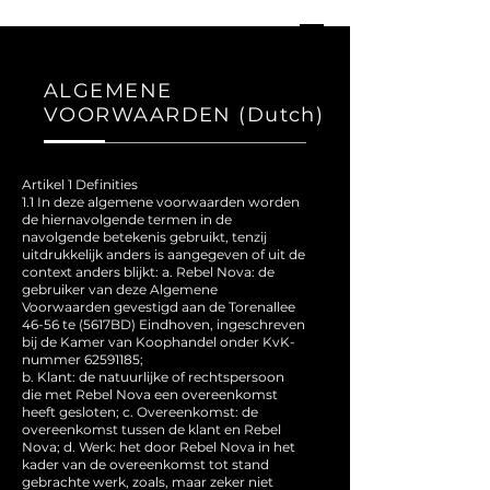
ALGEMENE
VOORWAARDEN (Dutch)
Artikel 1 Definities
1.1 In deze algemene voorwaarden worden
de hiernavolgende termen in de
navolgende betekenis gebruikt, tenzij
uitdrukkelijk anders is aangegeven of uit de
context anders blijkt: a. Rebel Nova: de
gebruiker van deze Algemene
Voorwaarden gevestigd aan de Torenallee
46-56 te (5617BD) Eindhoven, ingeschreven
bij de Kamer van Koophandel onder KvK-
nummer
62591185
;
b. Klant: de natuurlijke of rechtspersoon
die met Rebel Nova een overeenkomst
heeft gesloten; c. Overeenkomst: de
overeenkomst tussen de klant en Rebel
Nova; d. Werk: het door Rebel Nova in het
kader van de overeenkomst tot stand
gebrachte werk, zoals, maar zeker niet