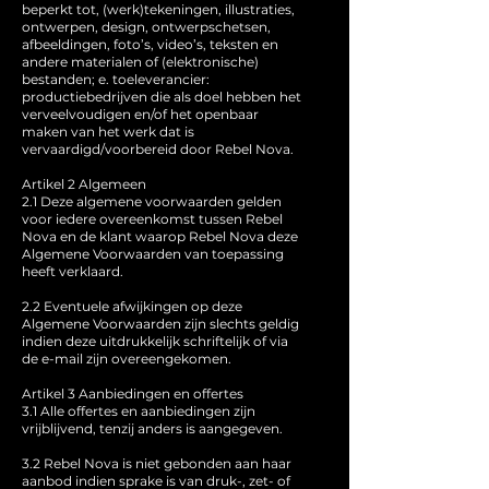
beperkt tot, (werk)tekeningen, illustraties,
ontwerpen, design, ontwerpschetsen,
afbeeldingen, foto’s, video’s, teksten en
andere materialen of (elektronische)
bestanden; e. toeleverancier:
productiebedrijven die als doel hebben het
verveelvoudigen en/of het openbaar
maken van het werk dat is
vervaardigd/voorbereid door Rebel Nova.
Artikel 2 Algemeen
2.1 Deze algemene voorwaarden gelden
voor iedere overeenkomst tussen Rebel
Nova en de klant waarop Rebel Nova deze
Algemene Voorwaarden van toepassing
heeft verklaard.
2.2 Eventuele afwijkingen op deze
Algemene Voorwaarden zijn slechts geldig
indien deze uitdrukkelijk schriftelijk of via
de e-mail zijn overeengekomen.
Artikel 3 Aanbiedingen en offertes
3.1 Alle offertes en aanbiedingen zijn
vrijblijvend, tenzij anders is aangegeven.
3.2 Rebel Nova is niet gebonden aan haar
aanbod indien sprake is van druk-, zet- of