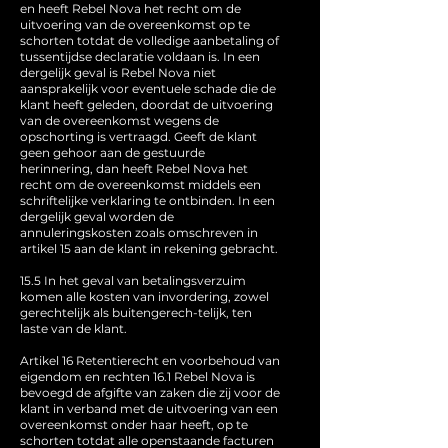
en heeft Rebel Nova het recht om de
uitvoering van de overeenkomst op te
schorten totdat de volledige aanbetaling of
tussentijdse declaratie voldaan is. In een
dergelijk geval is Rebel Nova niet
aansprakelijk voor eventuele schade die de
klant heeft geleden, doordat de uitvoering
van de overeenkomst wegens de
opschorting is vertraagd. Geeft de klant
geen gehoor aan de gestuurde
herinnering, dan heeft Rebel Nova het
recht om de overeenkomst middels een
schriftelijke verklaring te ontbinden. In een
dergelijk geval worden de
annuleringskosten zoals omschreven in
artikel 15 aan de klant in rekening gebracht.
15.5 In het geval van betalingsverzuim
komen alle kosten van invordering, zowel
gerechtelijk als buitengerech-telijk, ten
laste van de klant.
Artikel 16 Retentierecht en voorbehoud van
eigendom en rechten 16.1 Rebel Nova is
bevoegd de afgifte van zaken die zij voor de
klant in verband met de uitvoering van een
overeenkomst onder haar heeft, op te
schorten totdat alle openstaande facturen